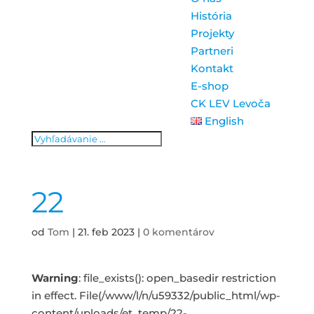
História
Projekty
Partneri
Kontakt
E-shop
CK LEV Levoča
English
22
od
Tom
|
21. feb 2023
|
0 komentárov
Warning
: file_exists(): open_basedir restriction
in effect. File(/www/l/n/u59332/public_html/wp-
content/uploads/et_temp/22-