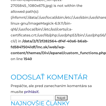
2705845_1080x675.jpg) is not within the
allowed path(s):
(/nfsmnt/:/data/:/usr/local/sbin:/etc/:/usr/sbin:/usr/s
linux-gnu/ImageMagick-6.9.11/bin-
q16/:/usr/local/bin/:/etc/ssl/certs/ca-
certificates.crt:/usr/lib/php:/usr/php53/bin/:/usr/php5
cli/) in
/data/2/f/2f282564-df4f-40a6-b6ab-
fd58475041df/lnc.sk/web/wp-
content/themes/Divi/epanel/custom_functions.php
on line
1540
ODOSLAŤ KOMENTÁR
Prepáčte, ale pred zanechaním komentára sa
musíte
prihlásiť
.
Hľadať:
NAJNOVŠIE ČLÁNKY