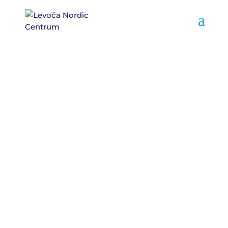
POŽIČOVŇA
A
SERVIS
BEŽIEK