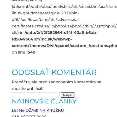
(/nfsmnt/:/data/:/usr/local/sbin:/etc/:/usr/sbin:/usr/s
linux-gnu/ImageMagick-6.9.11/bin-
q16/:/usr/local/bin/:/etc/ssl/certs/ca-
certificates.crt:/usr/lib/php:/usr/php53/bin/:/usr/php5
cli/) in
/data/2/f/2f282564-df4f-40a6-b6ab-
fd58475041df/lnc.sk/web/wp-
content/themes/Divi/epanel/custom_functions.php
on line
1540
ODOSLAŤ KOMENTÁR
Prepáčte, ale pred zanechaním komentára sa
musíte
prihlásiť
.
Hľadať:
NAJNOVŠIE ČLÁNKY
LETNé DŽABI NA KRÚŽKU
GULÁŠFEST 2026