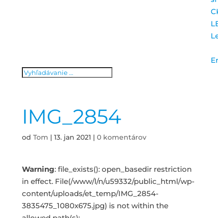
C
L
L
E
IMG_2854
od
Tom
|
13. jan 2021
|
0 komentárov
Warning
: file_exists(): open_basedir restriction
in effect. File(/www/l/n/u59332/public_html/wp-
content/uploads/et_temp/IMG_2854-
3835475_1080x675.jpg) is not within the
allowed path(s):