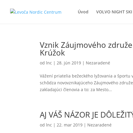
Úvod
VOLVO NIGHT SK
Vznik Záujmového združen
Krúžok
od
lnc
|
28. jún 2019
|
Nezaradené
Vážení priatelia bežeckého lyžovania a športu 
schôdza novovznikajúceho Záujmového združeni
zakladajúci členovia a to: za Mesto...
AJ VÁŠ NÁZOR JE DÔLEŽIT
od
lnc
|
22. mar 2019
|
Nezaradené