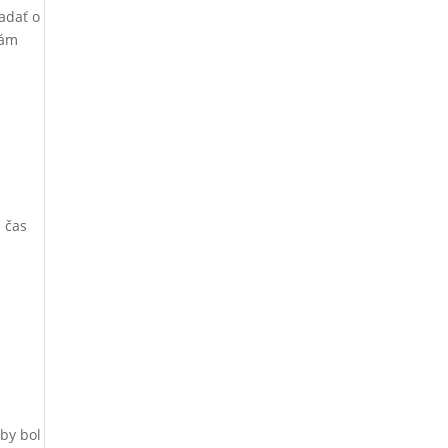
iadať o
vám
i čas
aby bol