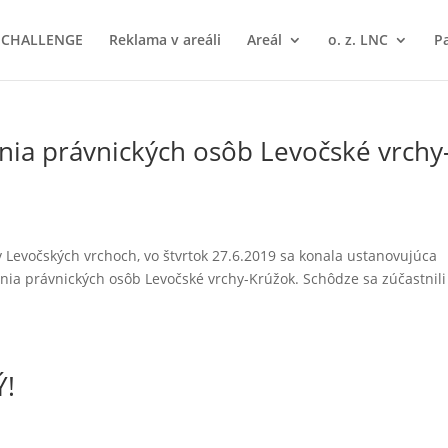
I CHALLENGE
Reklama v areáli
Areál
o. z. LNC
Pa
ia právnických osôb Levočské vrchy
v Levočských vrchoch, vo štvrtok 27.6.2019 sa konala ustanovujúca
a právnických osôb Levočské vrchy-Krúžok. Schôdze sa zúčastnili 
Ý!