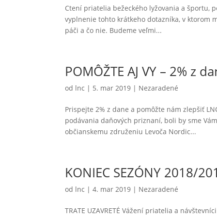
Ctení priatelia bežeckého lyžovania a športu, p
vyplnenie tohto krátkeho dotazníka, v ktorom 
páči a čo nie. Budeme veľmi...
POMÔŽTE AJ VY – 2% z da
od
lnc
|
5. mar 2019
|
Nezaradené
Prispejte 2% z dane a pomôžte nám zlepšiť LNC 
podávania daňových priznaní, boli by sme Vám 
občianskemu združeniu Levoča Nordic...
KONIEC SEZÓNY 2018/20
od
lnc
|
4. mar 2019
|
Nezaradené
TRATE UZAVRETÉ Vážení priatelia a návštevníci