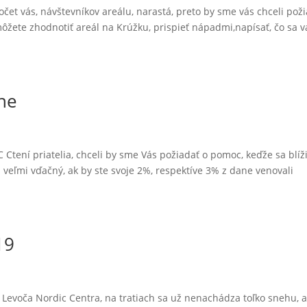
očet vás, návštevníkov areálu, narastá, preto by sme vás chceli pož
môžete zhodnotiť areál na Krúžku, prispieť nápadmi,napísať, čo sa 
ne
Ctení priatelia, chceli by sme Vás požiadať o pomoc, keďže sa blíž
veľmi vďačný, ak by ste svoje 2%, respektíve 3% z dane venovali
19
 Levoča Nordic Centra, na tratiach sa už nenachádza toľko snehu, 