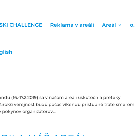
SKI CHALLENGE
Reklama v areáli
Areál
o.
glish
16.-17.2.2019
ndu (16.-17.2.2019) sa v našom areáli uskutočnia preteky
 širokú verejnosť budú počas víkendu prístupné trate smerom
 pokynov organizátorov...