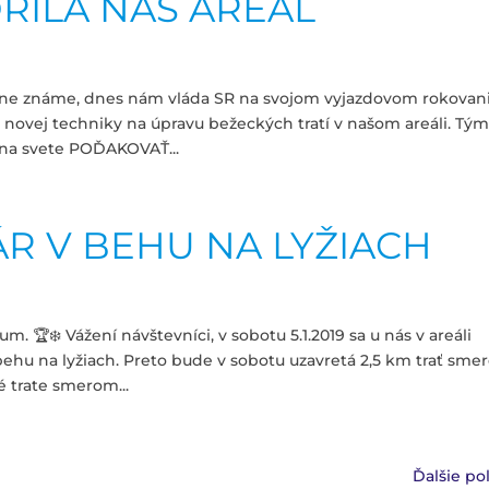
RILA NÁŠ AREÁL
ne známe, dnes nám vláda SR na svojom vyjazdovom rokovani
novej techniky na úpravu bežeckých tratí v našom areáli. Tým
 na svete POĎAKOVAŤ...
R V BEHU NA LYŽIACH
. 🏆❄️ Vážení návštevníci, v sobotu 5.1.2019 sa u nás v areáli
ehu na lyžiach. Preto bude v sobotu uzavretá 2,5 km trať sm
é trate smerom...
Ďalšie po