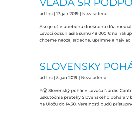
VLÁDA SR PODPO
od
lnc
|
17. jan 2019
|
Nezaradené
Ako je už v priebehu dnešného dňa mediál
Levoci odsuhlasila sumu 48 000 € na nákup 
chceme naozaj srdečne, úprimne a najviac
SLOVENSKY POHÁ
od
lnc
|
5. jan 2019
|
Nezaradené
❄️🏆 Slovenský pohár v Levoča Nordic Centrum
uskutočnia preteky Slovenského pohára v b
na Uložu do 14.30. Verejnosti budú prístupn