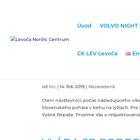
Úvod
VOLVO NIGHT 
CK LEV Levoča
En
SLOVENSKÝ POHÁR 
od
lnc
|
14. feb 2019
|
Nezaradené
Ctení návštevníci, počas následujúceho víke
Slovenského pohára v behu na lyžiach. Pre
Vyšné Repaše. Prosíme Vás o rešpektovanie