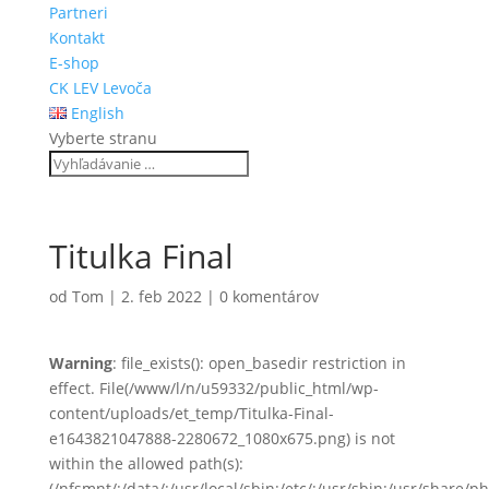
Partneri
Kontakt
E-shop
CK LEV Levoča
English
Vyberte stranu
Titulka Final
od
Tom
|
2. feb 2022
|
0 komentárov
Warning
: file_exists(): open_basedir restriction in
effect. File(/www/l/n/u59332/public_html/wp-
content/uploads/et_temp/Titulka-Final-
e1643821047888-2280672_1080x675.png) is not
within the allowed path(s):
(/nfsmnt/:/data/:/usr/local/sbin:/etc/:/usr/sbin:/usr/share