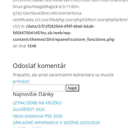
linux-gnu/ImageMagick-6.9.11/bin-
q16/:/usr/local/bin/:/etc/ssl/certs/ca-
certificates.crt:/usr/lib/php:/usr/php53/bin/:/usr/php56/b
cli/) in
/data/2/f/2f282564-df4f-40a6-b6ab-
fd58475041df/lnc.sk/web/wp-
content/themes/Divi/epanel/custom_functions.php
on line
1540
Odoslať komentár
Prepáčte, ale pred zanechaním komentára sa musíte
prihlásiť
.
Hľadať:
Najnovšie články
LETNé DŽABI NA KRÚŽKU
GULÁŠFEST 2026
Výzva poslancov PSK 2026
ZÁKLADNÉ INFORMÁCIE K SEZÓNE 2025/2026