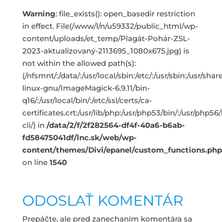
Warning
: file_exists(): open_basedir restriction
in effect. File(/www/l/n/u59332/public_html/wp-
content/uploads/et_temp/Plagát-Pohár-ZSL-
2023-aktualizovaný-2113695_1080x675.jpg) is
not within the allowed path(s):
(/nfsmnt/:/data/:/usr/local/sbin:/etc/:/usr/sbin:/usr/s
linux-gnu/ImageMagick-6.9.11/bin-
q16/:/usr/local/bin/:/etc/ssl/certs/ca-
certificates.crt:/usr/lib/php:/usr/php53/bin/:/usr/php5
cli/) in
/data/2/f/2f282564-df4f-40a6-b6ab-
fd58475041df/lnc.sk/web/wp-
content/themes/Divi/epanel/custom_functions.php
on line
1540
ODOSLAŤ KOMENTÁR
Prepáčte, ale pred zanechaním komentára sa