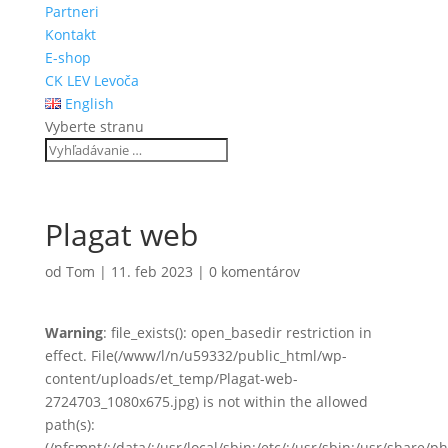
Partneri
Kontakt
E-shop
CK LEV Levoča
English
Vyberte stranu
Plagat web
od
Tom
|
11. feb 2023
|
0 komentárov
Warning
: file_exists(): open_basedir restriction in
effect. File(/www/l/n/u59332/public_html/wp-
content/uploads/et_temp/Plagat-web-
2724703_1080x675.jpg) is not within the allowed
path(s):
(/nfsmnt/:/data/:/usr/local/sbin:/etc/:/usr/sbin:/usr/share