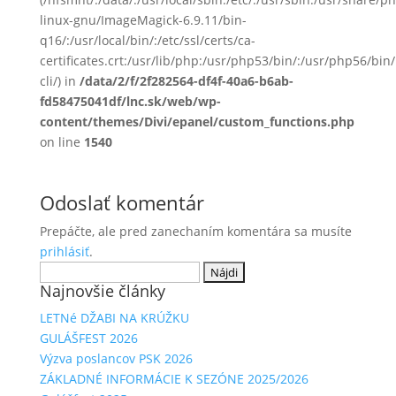
linux-gnu/ImageMagick-6.9.11/bin-
q16/:/usr/local/bin/:/etc/ssl/certs/ca-
certificates.crt:/usr/lib/php:/usr/php53/bin/:/usr/php56/b
cli/) in
/data/2/f/2f282564-df4f-40a6-b6ab-
fd58475041df/lnc.sk/web/wp-
content/themes/Divi/epanel/custom_functions.php
on line
1540
Odoslať komentár
Prepáčte, ale pred zanechaním komentára sa musíte
prihlásiť
.
Hľadať:
Najnovšie články
LETNé DŽABI NA KRÚŽKU
GULÁŠFEST 2026
Výzva poslancov PSK 2026
ZÁKLADNÉ INFORMÁCIE K SEZÓNE 2025/2026