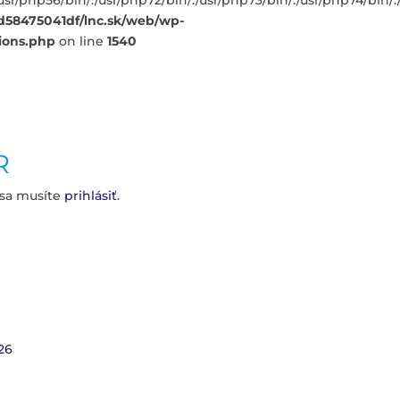
/:/usr/php56/bin/:/usr/php72/bin/:/usr/php73/bin/:/usr/php74/bi
fd58475041df/lnc.sk/web/wp-
ions.php
on line
1540
R
 sa musíte
prihlásiť
.
26