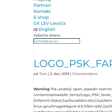
Partneri
Kontakt
E-shop
CK LEV Levoča
English
Vyberte stranu
LOGO_PSK_FA
od
Tom
|
2. dec 2019
|
0 komentárov
Warning
: file_exists(): open_basedir restr
content/uploads/et_temp/Logo_PSK_fareb_si
(/nfsmnt/:/data/:/usr/local/sbin:/etc/:/usr/
linux-gnu/ImageMagick-6.9.11/bin-q16/:/usr/lo