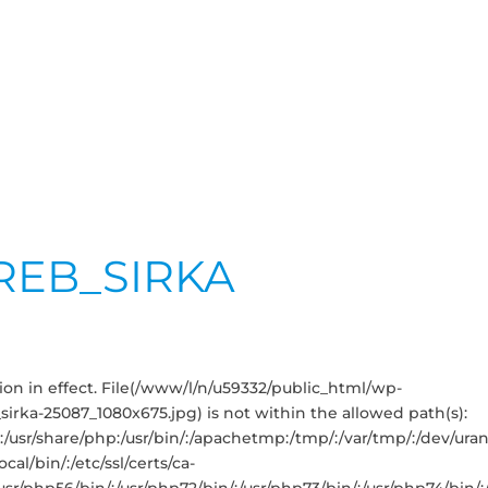
REB_SIRKA
iction in effect. File(/www/l/n/u59332/public_html/wp-
rka-25087_1080x675.jpg) is not within the allowed path(s):
sbin:/usr/share/php:/usr/bin/:/apachetmp:/tmp/:/var/tmp/:/dev/ur
cal/bin/:/etc/ssl/certs/ca-