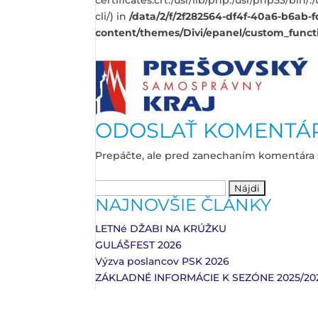
certificates.crt:/usr/lib/php:/usr/php53/bin
cli/) in
/data/2/f/2f282564-df4f-40a6-b6ab-
content/themes/Divi/epanel/custom_funct
ODOSLAŤ KOMENTÁ
Prepáčte, ale pred zanechaním komentára
Hľadať:
NAJNOVŠIE ČLÁNKY
LETNé DŽABI NA KRÚŽKU
GULÁŠFEST 2026
Výzva poslancov PSK 2026
ZÁKLADNÉ INFORMÁCIE K SEZÓNE 2025/20
Gulášfest 2025
Facebook