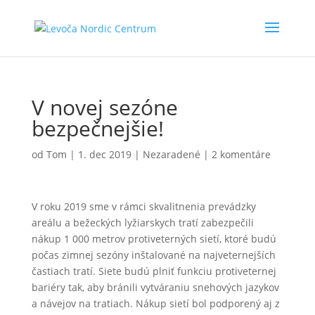
V novej sezóne
bezpečnejšie!
od
Tom
|
1. dec 2019
|
Nezaradené
|
2 komentáre
V roku 2019 sme v rámci skvalitnenia prevádzky
areálu a bežeckých lyžiarskych tratí zabezpečili
nákup 1 000 metrov protiveterných sietí, ktoré budú
počas zimnej sezóny inštalované na najveternejších
častiach tratí. Siete budú plniť funkciu protiveternej
bariéry tak, aby bránili vytváraniu snehových jazykov
a návejov na tratiach. Nákup sietí bol podporený aj z