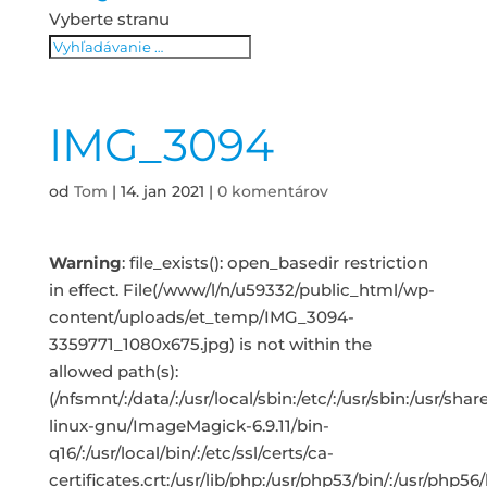
Vyberte stranu
IMG_3094
od
Tom
|
14. jan 2021
|
0 komentárov
Warning
: file_exists(): open_basedir restriction
in effect. File(/www/l/n/u59332/public_html/wp-
content/uploads/et_temp/IMG_3094-
3359771_1080x675.jpg) is not within the
allowed path(s):
(/nfsmnt/:/data/:/usr/local/sbin:/etc/:/usr/sbin:/usr/s
linux-gnu/ImageMagick-6.9.11/bin-
q16/:/usr/local/bin/:/etc/ssl/certs/ca-
certificates.crt:/usr/lib/php:/usr/php53/bin/:/usr/php5