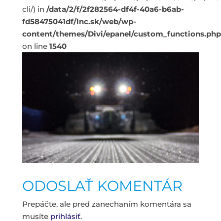
cli/) in
/data/2/f/2f282564-df4f-40a6-b6ab-
fd58475041df/lnc.sk/web/wp-
content/themes/Divi/epanel/custom_functions.php
on line
1540
ODOSLAŤ KOMENTÁR
Prepáčte, ale pred zanechaním komentára sa
musíte
prihlásiť
.