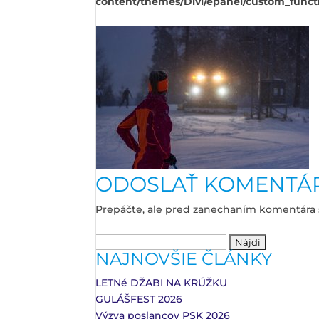
content/themes/Divi/epanel/custom_funct
ODOSLAŤ KOMENTÁ
Prepáčte, ale pred zanechaním komentára
Hľadať:
NAJNOVŠIE ČLÁNKY
LETNé DŽABI NA KRÚŽKU
GULÁŠFEST 2026
Výzva poslancov PSK 2026