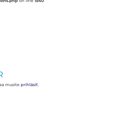
ions.php
on line
1540
R
 sa musíte
prihlásiť
.