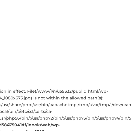
iction in effect. File(/www/l/n/u59332/public_html/wp-
1080x675.jpg) is not within the allowed path(s):
sbin:/usr/share/php:/usr/bin/:/apachetmp:/tmp/:/var/tmp/:/dev/ur
cal/bin/:/etc/ssl/certs/ca-
/:/usr/php56/bin/:/usr/php72/bin/:/usr/php73/bin/:/usr/php74/bi
fd58475041df/lnc.sk/web/wp-