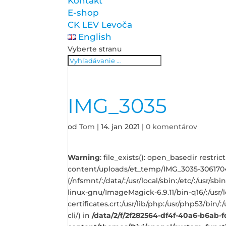
Kontakt
E-shop
CK LEV Levoča
English
Vyberte stranu
IMG_3035
od
Tom
|
14. jan 2021
|
0 komentárov
Warning
: file_exists(): open_basedir restr
content/uploads/et_temp/IMG_3035-3061704_
(/nfsmnt/:/data/:/usr/local/sbin:/etc/:/usr/
linux-gnu/ImageMagick-6.9.11/bin-q16/:/usr/lo
certificates.crt:/usr/lib/php:/usr/php53/bin
cli/) in
/data/2/f/2f282564-df4f-40a6-b6ab-