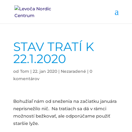
STAV TRATÍ K
22.1.2020
od
Tom
|
22. jan 2020
|
Nezaradené
|
0
komentárov
Bohužiaľ nám od sneženia na začiatku januára
neprisnežilo nič. Na tratiach sa dá v rámci
možností bežkovať, ale odporúčame použiť
staršie lyže.