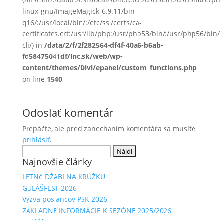
linux-gnu/ImageMagick-6.9.11/bin-
q16/:/usr/local/bin/:/etc/ssl/certs/ca-
certificates.crt:/usr/lib/php:/usr/php53/bin/:/usr/php56/b
cli/) in
/data/2/f/2f282564-df4f-40a6-b6ab-
fd58475041df/lnc.sk/web/wp-
content/themes/Divi/epanel/custom_functions.php
on line
1540
Odoslať komentár
Prepáčte, ale pred zanechaním komentára sa musíte
prihlásiť
.
Hľadať:
Najnovšie články
LETNé DŽABI NA KRÚŽKU
GULÁŠFEST 2026
Výzva poslancov PSK 2026
ZÁKLADNÉ INFORMÁCIE K SEZÓNE 2025/2026