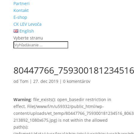
Partneri
Kontakt
E-shop
CK LEV Levoča
English
Vyberte stranu
80447766_759300181234516
od
Tom
|
27. dec 2019
|
0 komentárov
Warning
: file_exists(): open_basedir restriction in
effect. File(/www/l/n/u59332/public_html/wp-
content/uploads/et_temp/80447766_759300181234516_806
213892_1080x675.jpg) is not within the allowed
path(s):
(/nfsmnt/:/data/:/usr/local/sbin:/etc/:/usr/sbin:/usr/share