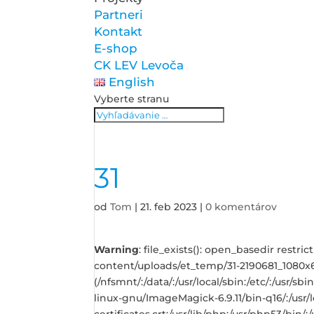
Partneri
Kontakt
E-shop
CK LEV Levoča
English
Vyberte stranu
31
od
Tom
|
21. feb 2023
|
0 komentárov
Warning
: file_exists(): open_basedir restr
content/uploads/et_temp/31-2190681_1080x67
(/nfsmnt/:/data/:/usr/local/sbin:/etc/:/usr/
linux-gnu/ImageMagick-6.9.11/bin-q16/:/usr/lo