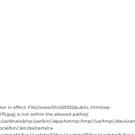
iction in effect. File(/www/l/n/u59332/public_html/wp-
5.jpg) is not within the allowed path(s):
sbin:/usr/share/php:/usr/bin/:/apachetmp:/tmp/:/var/tmp/:/dev/ur
cal/bin/:/etc/ssl/certs/ca-