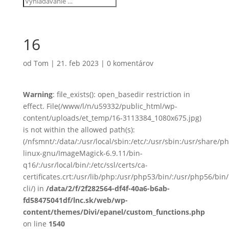
16
od
Tom
|
21. feb 2023
|
0 komentárov
Warning
: file_exists(): open_basedir restriction in
effect. File(/www/l/n/u59332/public_html/wp-
content/uploads/et_temp/16-3113384_1080x675.jpg)
is not within the allowed path(s):
(/nfsmnt/:/data/:/usr/local/sbin:/etc/:/usr/sbin:/usr/share
linux-gnu/ImageMagick-6.9.11/bin-
q16/:/usr/local/bin/:/etc/ssl/certs/ca-
certificates.crt:/usr/lib/php:/usr/php53/bin/:/usr/php56/b
cli/) in
/data/2/f/2f282564-df4f-40a6-b6ab-
fd58475041df/lnc.sk/web/wp-
content/themes/Divi/epanel/custom_functions.php
on line
1540