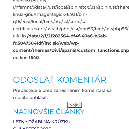
(/nfsmnt/:/data/:/usr/local/sbin:/etc/:/usr/sbin:/usr/s
linux-gnu/ImageMagick-6.9.11/bin-
q16/:/usr/local/bin/:/etc/ssl/certs/ca-
certificates.crt:/usr/lib/php:/usr/php53/bin/:/usr/php5
cli/) in
/data/2/f/2f282564-df4f-40a6-b6ab-
fd58475041df/lnc.sk/web/wp-
content/themes/Divi/epanel/custom_functions.php
on line
1540
ODOSLAŤ KOMENTÁR
Prepáčte, ale pred zanechaním komentára sa
musíte
prihlásiť
.
Hľadať:
NAJNOVŠIE ČLÁNKY
LETNé DŽABI NA KRÚŽKU
GULÁŠFEST 2026