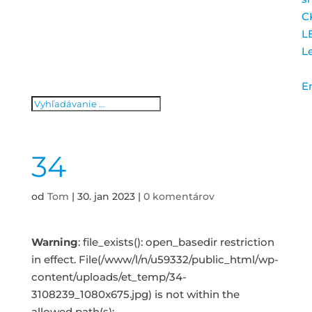
C
L
L
E
34
od
Tom
|
30. jan 2023
|
0 komentárov
Warning
: file_exists(): open_basedir restriction
in effect. File(/www/l/n/u59332/public_html/wp-
content/uploads/et_temp/34-
3108239_1080x675.jpg) is not within the
allowed path(s):