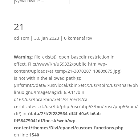
21
od
Tom
|
30. jan 2023
|
0 komentárov
Warning
: file_exists(): open_basedir restriction in
effect. File(/www/l/n/u59332/public_html/wp-
content/uploads/et_temp/21-3070207_1080x675.jpg)
is not within the allowed path(s):
(/nfsmnt/:/data/:/usr/local/sbin:/etc/:/usr/sbin:/usr/share
linux-gnu/ImageMagick-6.9.11/bin-
q16/:/usr/local/bin/:/etc/ssl/certs/ca-
certificates.crt:/usr/lib/php:/usr/php53/bin/:/usr/php56/b
cli/) in
/data/2/f/2f282564-df4f-40a6-b6ab-
fd58475041df/lnc.sk/web/wp-
content/themes/Divi/epanel/custom_functions.php
on line
1540