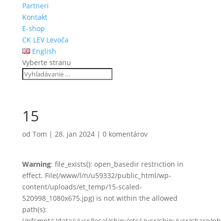
Partneri
Kontakt
E-shop
CK LEV Levoča
English
Vyberte stranu
15
od
Tom
|
28. jan 2024
|
0 komentárov
Warning
: file_exists(): open_basedir restriction in
effect. File(/www/l/n/u59332/public_html/wp-
content/uploads/et_temp/15-scaled-
520998_1080x675.jpg) is not within the allowed
path(s):
(/nfsmnt/:/data/:/usr/local/sbin:/etc/:/usr/sbin:/usr/share