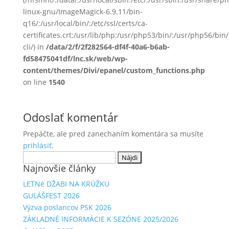
linux-gnu/ImageMagick-6.9.11/bin-
q16/:/usr/local/bin/:/etc/ssl/certs/ca-
certificates.crt:/usr/lib/php:/usr/php53/bin/:/usr/php56/b
cli/) in
/data/2/f/2f282564-df4f-40a6-b6ab-
fd58475041df/lnc.sk/web/wp-
content/themes/Divi/epanel/custom_functions.php
on line
1540
Odoslať komentár
Prepáčte, ale pred zanechaním komentára sa musíte
prihlásiť
.
Hľadať:
Najnovšie články
LETNé DŽABI NA KRÚŽKU
GULÁŠFEST 2026
Výzva poslancov PSK 2026
ZÁKLADNÉ INFORMÁCIE K SEZÓNE 2025/2026