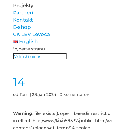
Projekty
Partneri
Kontakt
E-shop
CK LEV Levoča
English
Vyberte stranu
14
od
Tom
|
28. jan 2024
|
0 komentárov
Warning
: file_exists(): open_basedir restriction
in effect. File(/www/l/n/u59332/public_html/wp-
content/uploads/et_temp/14-scaled-