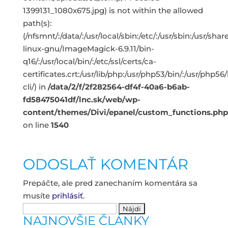
1399131_1080x675.jpg) is not within the allowed
path(s):
(/nfsmnt/:/data/:/usr/local/sbin:/etc/:/usr/sbin:/usr/s
linux-gnu/ImageMagick-6.9.11/bin-
q16/:/usr/local/bin/:/etc/ssl/certs/ca-
certificates.crt:/usr/lib/php:/usr/php53/bin/:/usr/php5
cli/) in
/data/2/f/2f282564-df4f-40a6-b6ab-
fd58475041df/lnc.sk/web/wp-
content/themes/Divi/epanel/custom_functions.php
on line
1540
ODOSLAŤ KOMENTÁR
Prepáčte, ale pred zanechaním komentára sa
musíte
prihlásiť
.
Hľadať:
NAJNOVŠIE ČLÁNKY