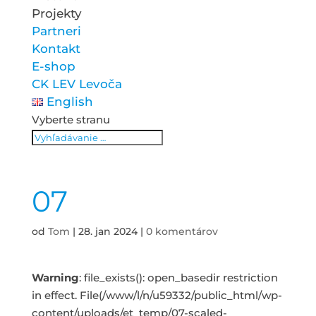
Projekty
Partneri
Kontakt
E-shop
CK LEV Levoča
English
Vyberte stranu
07
od
Tom
|
28. jan 2024
|
0 komentárov
Warning
: file_exists(): open_basedir restriction
in effect. File(/www/l/n/u59332/public_html/wp-
content/uploads/et_temp/07-scaled-