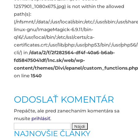
1257901_1080x675.jpg) is not within the allowed
path(s):
(/nfsmnt/:/data/:/usr/local/sbin:/etc/:/usr/sbin:/usr/s
linux-gnu/ImageMagick-6.9.11/bin-
q16/:/usr/local/bin/:/etc/ssl/certs/ca-
certificates.crt:/usr/lib/php:/usr/php53/bin/:/usr/php5
cli/) in
/data/2/f/2f282564-df4f-40a6-b6ab-
fd58475041df/lnc.sk/web/wp-
content/themes/Divi/epanel/custom_functions.php
on line
1540
ODOSLAŤ KOMENTÁR
Prepáčte, ale pred zanechaním komentára sa
musíte
prihlásiť
.
Hľadať:
NAJNOVŠIE ČLÁNKY