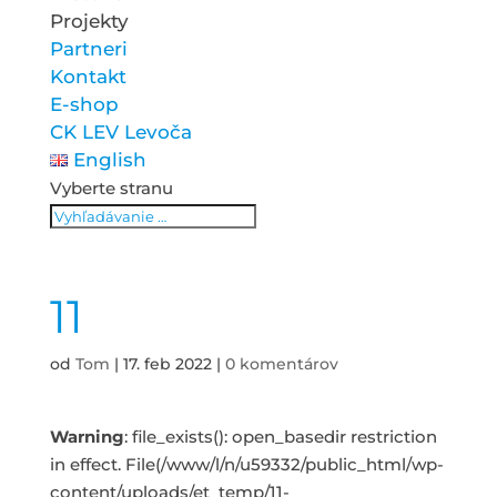
Projekty
Partneri
Kontakt
E-shop
CK LEV Levoča
English
Vyberte stranu
11
od
Tom
|
17. feb 2022
|
0 komentárov
Warning
: file_exists(): open_basedir restriction
in effect. File(/www/l/n/u59332/public_html/wp-
content/uploads/et_temp/11-