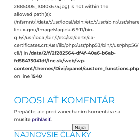
2885005_1080x675.jpg) is not within the
allowed path(s):
(/nfsmnt/:/data/:/usr/local/sbin:/etc/:/usr/sbin:/usr/s
linux-gnu/ImageMagick-6.9.11/bin-
q16/:/usr/local/bin/:/etc/ssl/certs/ca-
certificates.crt:/usr/lib/php:/usr/php53/bin/:/usr/php5
cli/) in
/data/2/f/2f282564-df4f-40a6-b6ab-
fd58475041df/lnc.sk/web/wp-
content/themes/Divi/epanel/custom_functions.php
on line
1540
ODOSLAŤ KOMENTÁR
Prepáčte, ale pred zanechaním komentára sa
musíte
prihlásiť
.
Hľadať:
NAJNOVŠIE ČLÁNKY