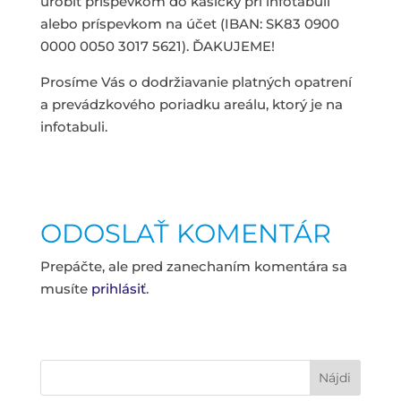
urobiť príspevkom do kasičky pri infotabuli
alebo príspevkom na účet (IBAN: SK83 0900
0000 0050 3017 5621). ĎAKUJEME!
Prosíme Vás o dodržiavanie platných opatrení
a prevádzkového poriadku areálu, ktorý je na
infotabuli.
ODOSLAŤ KOMENTÁR
Prepáčte, ale pred zanechaním komentára sa
musíte
prihlásiť
.