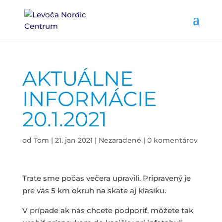
AKTUÁLNE
INFORMÁCIE
20.1.2021
od
Tom
|
21. jan 2021
|
Nezaradené
|
0 komentárov
Trate sme počas večera upravili. Pripravený je
pre vás 5 km okruh na skate aj klasiku.
V prípade ak nás chcete podporiť, môžete tak