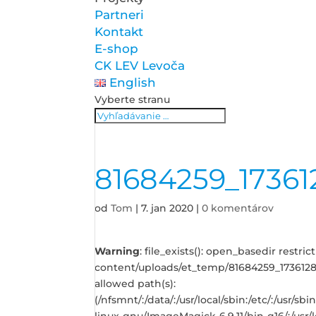
Partneri
Kontakt
E-shop
CK LEV Levoča
English
Vyberte stranu
81684259_1736
od
Tom
|
7. jan 2020
|
0 komentárov
Warning
: file_exists(): open_basedir restr
content/uploads/et_temp/81684259_1736128
allowed path(s):
(/nfsmnt/:/data/:/usr/local/sbin:/etc/:/usr/