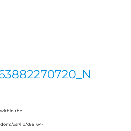
963882270720_N
within the
andom:/usr/lib/x86_64-