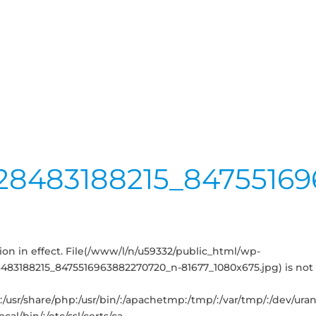
128483188215_8475516
iction in effect. File(/www/l/n/u59332/public_html/wp-
483188215_8475516963882270720_n-81677_1080x675.jpg) is not 
sbin:/usr/share/php:/usr/bin/:/apachetmp:/tmp/:/var/tmp/:/dev/ur