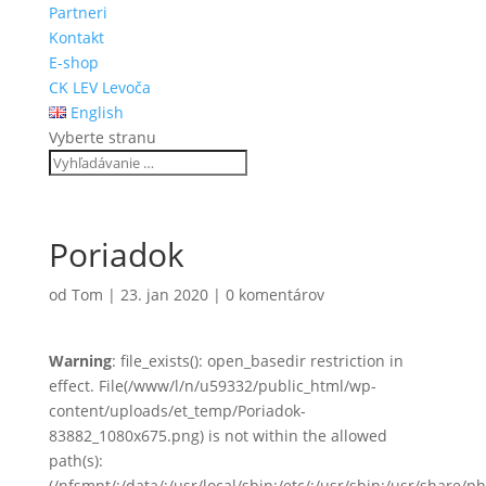
Partneri
Kontakt
E-shop
CK LEV Levoča
English
Vyberte stranu
Poriadok
od
Tom
|
23. jan 2020
|
0 komentárov
Warning
: file_exists(): open_basedir restriction in
effect. File(/www/l/n/u59332/public_html/wp-
content/uploads/et_temp/Poriadok-
83882_1080x675.png) is not within the allowed
path(s):
(/nfsmnt/:/data/:/usr/local/sbin:/etc/:/usr/sbin:/usr/share