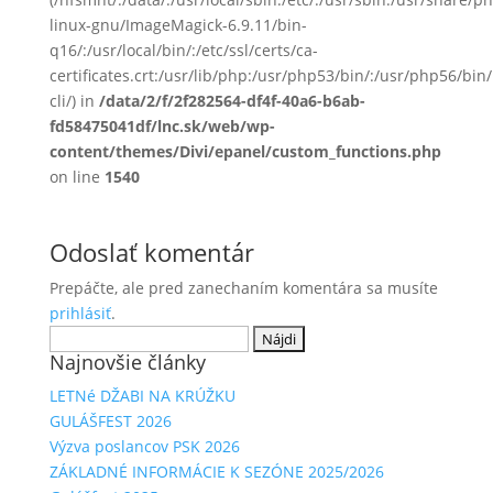
linux-gnu/ImageMagick-6.9.11/bin-
q16/:/usr/local/bin/:/etc/ssl/certs/ca-
certificates.crt:/usr/lib/php:/usr/php53/bin/:/usr/php56/b
cli/) in
/data/2/f/2f282564-df4f-40a6-b6ab-
fd58475041df/lnc.sk/web/wp-
content/themes/Divi/epanel/custom_functions.php
on line
1540
Odoslať komentár
Prepáčte, ale pred zanechaním komentára sa musíte
prihlásiť
.
Hľadať:
Najnovšie články
LETNé DŽABI NA KRÚŽKU
GULÁŠFEST 2026
Výzva poslancov PSK 2026
ZÁKLADNÉ INFORMÁCIE K SEZÓNE 2025/2026