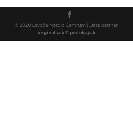
© 2020 Levoča Nordic Centrum | Data partner
originals.sk
&
pretekaj.sk