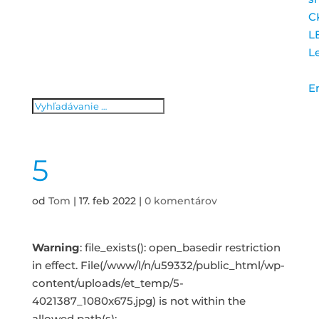
C
L
L
E
5
od
Tom
|
17. feb 2022
|
0 komentárov
Warning
: file_exists(): open_basedir restriction
in effect. File(/www/l/n/u59332/public_html/wp-
content/uploads/et_temp/5-
4021387_1080x675.jpg) is not within the
allowed path(s):