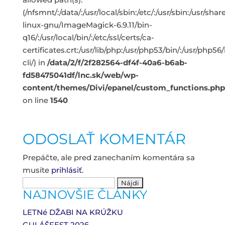
(/nfsmnt/:/data/:/usr/local/sbin:/etc/:/usr/sbin:/usr/s
linux-gnu/ImageMagick-6.9.11/bin-
q16/:/usr/local/bin/:/etc/ssl/certs/ca-
certificates.crt:/usr/lib/php:/usr/php53/bin/:/usr/php5
cli/) in
/data/2/f/2f282564-df4f-40a6-b6ab-
fd58475041df/lnc.sk/web/wp-
content/themes/Divi/epanel/custom_functions.php
on line
1540
ODOSLAŤ KOMENTÁR
Prepáčte, ale pred zanechaním komentára sa
musíte
prihlásiť
.
Hľadať:
NAJNOVŠIE ČLÁNKY
LETNé DŽABI NA KRÚŽKU
GULÁŠFEST 2026